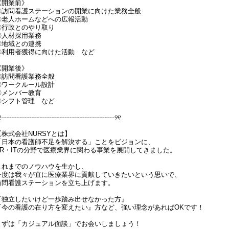
《開業前》
〇訪問看護ステーションの開業に向けた業務全般
〇老人ホームなどへの広報活動
〇行政とのやり取り
〇人材採用業務
〇地域との連携
〇利用者獲得に向けた活動 など
《開業後》
〇訪問看護業務全般
〇ワークルール設計
〇メンバー教育
〇シフト管理 など
୨୧┈┈┈┈┈┈┈┈┈┈┈┈┈┈┈┈┈୨୧
【株式会社NURSYとは】
「日本の看護師不足を解決する」ことをビジョンに、
HR・ITの分野で医療業界に関わる事業を展開してきました。
これまでのノウハウを生かし、
今度は我々が直に医療業界に貢献していきたいという思いで、
訪問看護ステーションを立ち上げます。
『独立したいけど一歩踏み出せなかった方』
『今の看護の在り方を変えたい』方など、強い理念があればOKです！
まずは「カジュアル面談」でお会いしましょう！