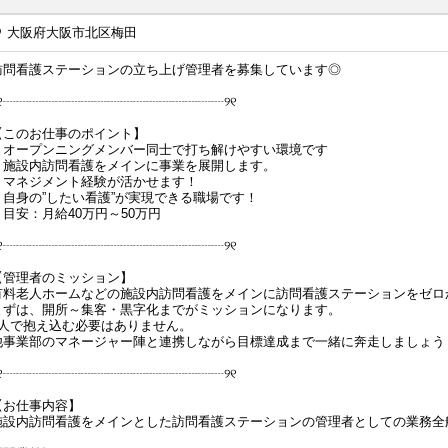
大阪府大阪市北区梅田
訪問看護ステーションの立ち上げ管理者を募集しています◎
୨୧┈┈┈┈┈┈┈┈┈┈┈┈┈┈┈┈┈୨୧
【このお仕事のポイント】
・オープンニングメンバー同士で打ち解けやすい環境です
・施設内訪問看護をメインに事業を展開します。
・マネジメント経験が活かせます！
・自身の”したい看護”が実現できる職場です！
・目安：月給40万円～50万円
୨୧┈┈┈┈┈┈┈┈┈┈┈┈┈┈┈┈┈୨୧
【管理者のミッション】
有料老人ホームなどの施設内訪問看護をメインに訪問看護ステーションをゼロ
まずは、開所～集客・黒字化までがミッションになります。
1人で抱え込む必要はありません。
他事業部のマネージャー陣と連携しながら目標達成まで一緒に奔走しましょう
୨୧┈┈┈┈┈┈┈┈┈┈┈┈┈┈┈┈┈୨୧
【お仕事内容】
施設内訪問看護をメインとした訪問看護ステーションの管理者としての業務全